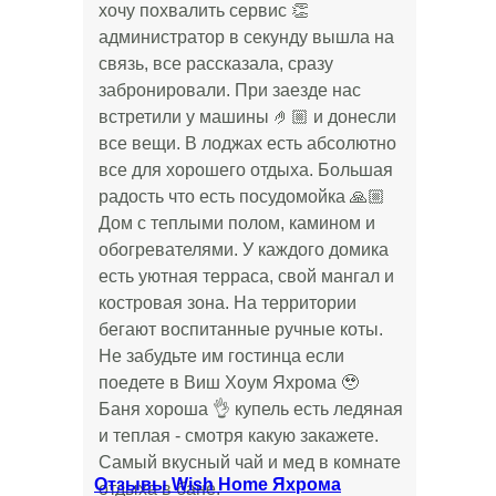
хочу похвалить сервис 👏
администратор в секунду вышла на
связь, все рассказала, сразу
забронировали. При заезде нас
встретили у машины 🤌🏼 и донесли
все вещи. В лоджах есть абсолютно
все для хорошего отдыха. Большая
радость что есть посудомойка 🙏🏼
Дом с теплыми полом, камином и
обогревателями. У каждого домика
есть уютная терраса, свой мангал и
костровая зона. На территории
бегают воспитанные ручные коты.
Не забудьте им гостинца если
поедете в Виш Хоум Яхрома 🥹
Баня хороша 👌 купель есть ледяная
и теплая - смотря какую закажете.
Самый вкусный чай и мед в комнате
Отзывы Wish Home Яхрома
отдыха в бане.